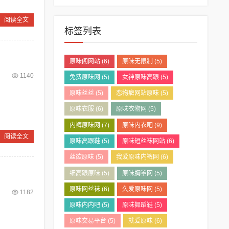
阅读全文
标签列表
原味阁网站
(6)
原味无限制
(5)
1140
免费原味网
(5)
女神原味高跟
(5)
原味丝丝
(5)
恋物癖网站原味
(5)
原味衣服
(6)
原味衣物网
(5)
内裤原味网
(7)
原味内衣吧
(9)
阅读全文
原味高跟鞋
(5)
原味短丝袜网站
(6)
丝欲原味
(5)
我爱原味内裤网
(6)
细高跟原味
(5)
原味胸罩网
(5)
原味网丝袜
(6)
久爱原味网
(5)
1182
原味内内吧
(5)
原味舞蹈鞋
(5)
原味交易平台
(5)
就爱原味
(6)