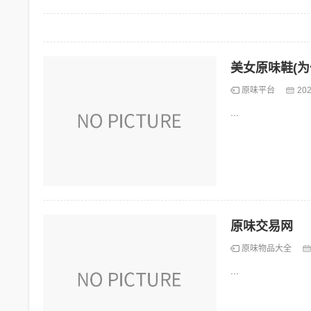
美女原味鞋(
原味平台
202
...
原味交易网
原味物品大全
...