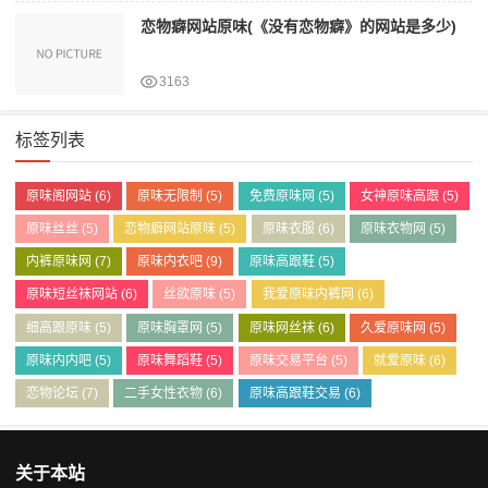
恋物癖网站原味(《没有恋物癖》的网站是多少)
3163
标签列表
原味阁网站
(6)
原味无限制
(5)
免费原味网
(5)
女神原味高跟
(5)
原味丝丝
(5)
恋物癖网站原味
(5)
原味衣服
(6)
原味衣物网
(5)
内裤原味网
(7)
原味内衣吧
(9)
原味高跟鞋
(5)
原味短丝袜网站
(6)
丝欲原味
(5)
我爱原味内裤网
(6)
细高跟原味
(5)
原味胸罩网
(5)
原味网丝袜
(6)
久爱原味网
(5)
原味内内吧
(5)
原味舞蹈鞋
(5)
原味交易平台
(5)
就爱原味
(6)
恋物论坛
(7)
二手女性衣物
(6)
原味高跟鞋交易
(6)
关于本站