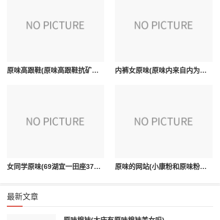
原味高跟鞋(原味高跟鞋抗矿是味矿有味道吗)
内裤女原味(原味内来自内为什么那么多男生喜欢)
女同学原味(69湖宜一田座37345800047这是我女同学发给我的。我不知道什么意思。求解。我叫顾鑫)
原味的网站(小康粉和原味粉的区别)
最新文章