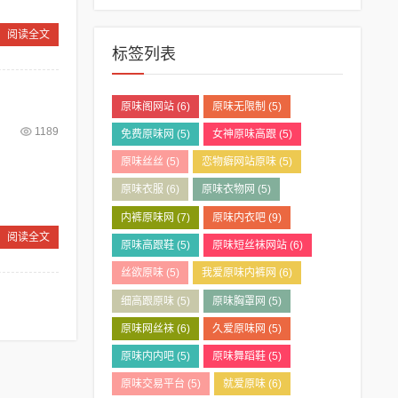
阅读全文
标签列表
原味阁网站
(6)
原味无限制
(5)
1189
免费原味网
(5)
女神原味高跟
(5)
原味丝丝
(5)
恋物癖网站原味
(5)
原味衣服
(6)
原味衣物网
(5)
内裤原味网
(7)
原味内衣吧
(9)
阅读全文
原味高跟鞋
(5)
原味短丝袜网站
(6)
丝欲原味
(5)
我爱原味内裤网
(6)
细高跟原味
(5)
原味胸罩网
(5)
原味网丝袜
(6)
久爱原味网
(5)
原味内内吧
(5)
原味舞蹈鞋
(5)
原味交易平台
(5)
就爱原味
(6)