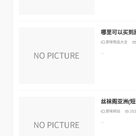
哪里可以买到
原味物品大全
...
丝袜阁亚洲(
原味网站
202
...