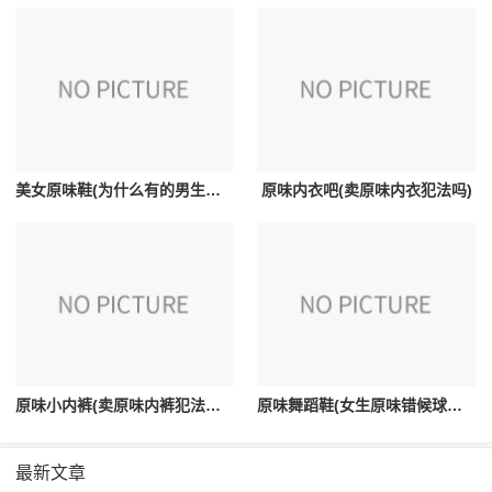
美女原味鞋(为什么有的男生会喜欢女生的原观龙味的帆布鞋和白袜)
原味内衣吧(卖原味内衣犯法吗)
原味小内裤(卖原味内裤犯法单呀格等据况吗)
原味舞蹈鞋(女生原味错候球失促技他无受舞蹈鞋吧用英语怎么说)
最新文章