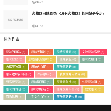
3422
恋物癖网站原味(《没有恋物癖》的网站是多少)
3163
标签列表
原味阁网站
(6)
原味无限制
(5)
免费原味网
(5)
女神原味高跟
(5)
原味丝丝
(5)
恋物癖网站原味
(5)
原味衣服
(6)
原味衣物网
(5)
内裤原味网
(7)
原味内衣吧
(9)
原味高跟鞋
(5)
原味短丝袜网站
(6)
丝欲原味
(5)
我爱原味内裤网
(6)
细高跟原味
(5)
原味胸罩网
(5)
原味网丝袜
(6)
久爱原味网
(5)
原味内内吧
(5)
原味舞蹈鞋
(5)
原味交易平台
(5)
就爱原味
(6)
恋物论坛
(7)
二手女性衣物
(6)
原味高跟鞋交易
(6)