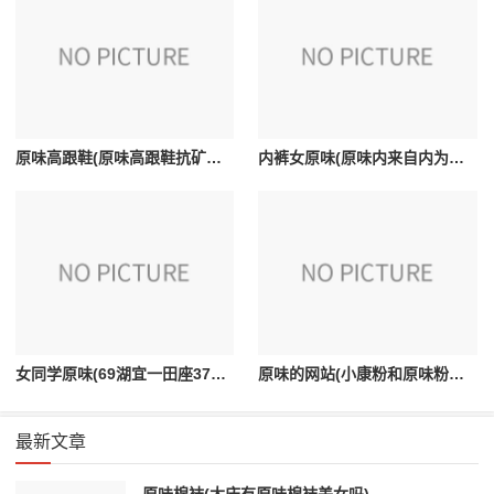
原味高跟鞋(原味高跟鞋抗矿是味矿有味道吗)
内裤女原味(原味内来自内为什么那么多男生喜欢)
女同学原味(69湖宜一田座37345800047这是我女同学发给我的。我不知道什么意思。求解。我叫顾鑫)
原味的网站(小康粉和原味粉的区别)
最新文章