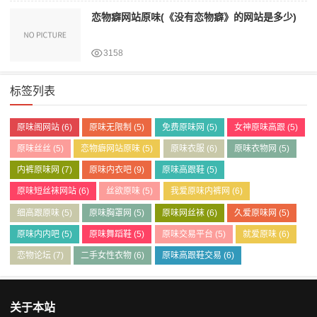
恋物癖网站原味(《没有恋物癖》的网站是多少)
3158
标签列表
原味阁网站
(6)
原味无限制
(5)
免费原味网
(5)
女神原味高跟
(5)
原味丝丝
(5)
恋物癖网站原味
(5)
原味衣服
(6)
原味衣物网
(5)
内裤原味网
(7)
原味内衣吧
(9)
原味高跟鞋
(5)
原味短丝袜网站
(6)
丝欲原味
(5)
我爱原味内裤网
(6)
细高跟原味
(5)
原味胸罩网
(5)
原味网丝袜
(6)
久爱原味网
(5)
原味内内吧
(5)
原味舞蹈鞋
(5)
原味交易平台
(5)
就爱原味
(6)
恋物论坛
(7)
二手女性衣物
(6)
原味高跟鞋交易
(6)
关于本站