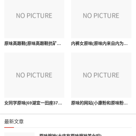
原味高跟鞋(原味高跟鞋抗矿是味矿有味道吗)
内裤女原味(原味内来自内为什么那么多男生喜欢)
女同学原味(69湖宜一田座37345800047这是我女同学发给我的。我不知道什么意思。求解。我叫顾鑫)
原味的网站(小康粉和原味粉的区别)
最新文章