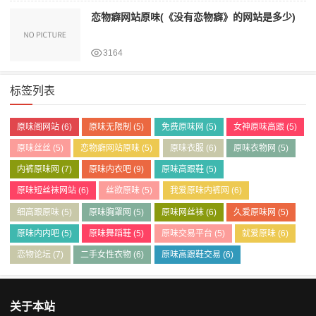
恋物癖网站原味(《没有恋物癖》的网站是多少)
3164
标签列表
原味阁网站
(6)
原味无限制
(5)
免费原味网
(5)
女神原味高跟
(5)
原味丝丝
(5)
恋物癖网站原味
(5)
原味衣服
(6)
原味衣物网
(5)
内裤原味网
(7)
原味内衣吧
(9)
原味高跟鞋
(5)
原味短丝袜网站
(6)
丝欲原味
(5)
我爱原味内裤网
(6)
细高跟原味
(5)
原味胸罩网
(5)
原味网丝袜
(6)
久爱原味网
(5)
原味内内吧
(5)
原味舞蹈鞋
(5)
原味交易平台
(5)
就爱原味
(6)
恋物论坛
(7)
二手女性衣物
(6)
原味高跟鞋交易
(6)
关于本站