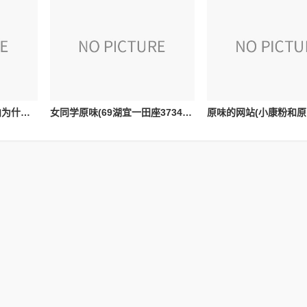
内裤女原味(原味内来自内为什么那么多男生喜欢)
女同学原味(69湖宜一田座37345800047这是我女同学发给我的。我不知道什么意思。求解。我叫顾鑫)